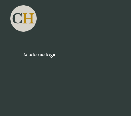
Ga
naar
de
inhoud
Academie login