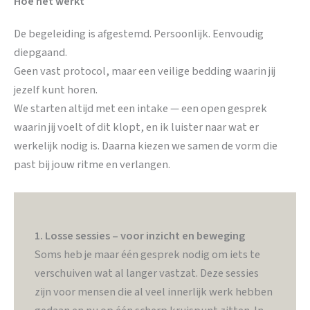
Hoe het werkt
De begeleiding is afgestemd. Persoonlijk. Eenvoudig
diepgaand.
Geen vast protocol, maar een veilige bedding waarin jij
jezelf kunt horen.
We starten altijd met een intake — een open gesprek
waarin jij voelt of dit klopt, en ik luister naar wat er
werkelijk nodig is. Daarna kiezen we samen de vorm die
past bij jouw ritme en verlangen.
1. Losse sessies – voor inzicht en beweging
Soms heb je maar één gesprek nodig om iets te
verschuiven wat al langer vastzat. Deze sessies
zijn voor mensen die al veel innerlijk werk hebben