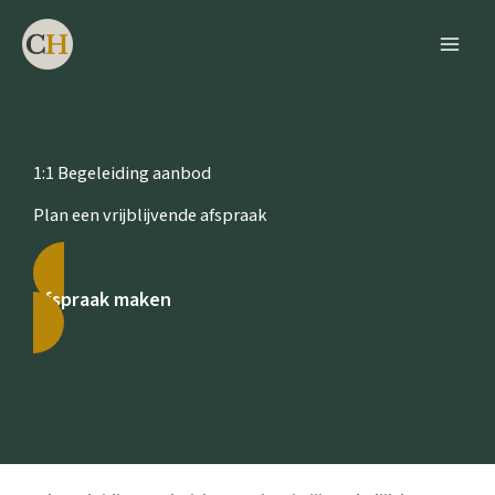
Ga
naar
de
inhoud
1:1 Begeleiding aanbod
Plan een vrijblijvende afspraak
Afspraak maken