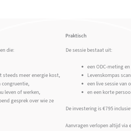
Praktisch
en die:
De sessie bestaat uit:
een ODC-meting en i
 steeds meer energie kost,
Levenskompas scan
n congruentie,
een live sessie van 
nu leven of werken,
en een korte persoon
epend gesprek over wie ze
De investering is €795 inclusie
Aanvragen verlopen altijd via 