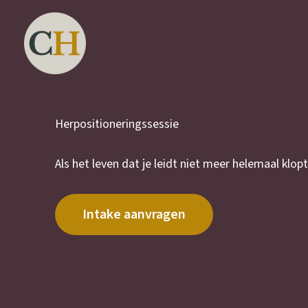
Ga
naar
de
inhoud
Herpositioneringssessie
Als het leven dat je leidt niet meer helemaal klopt
Intake aanvragen