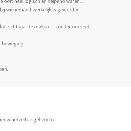
ie ooit heel logisch en helpend waren…
bij wie iemand werkelijk is geworden.
at zichtbaar te maken — zonder oordeel.
r beweging.
pen.
nieuw hetzelfde gebeuren: