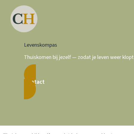
Ga
naar
de
inhoud
Levenskompas
Thuiskomen bij jezelf — zodat je leven weer klopt
Contact