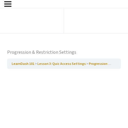
Ga naar vorige
Ga naar volgende
Hoofdstuk
Paragraaf
Progression & Restriction Settings
LearnDash 101
Lesson 3: Quiz Access Settings
Progression & Restriction Settings